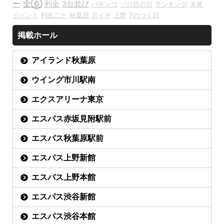
ー
全⑥
列全
3台並び
パチンコ
ゾロ目の日
ランキング
末尾
イベント
列丸ごと
秋葉原
月イチ
上野
7のつく日
掲載ホール
アイランド秋葉原
ウイング市川駅南
エクスアリーナ東京
エスパス赤坂見附駅前
エスパス秋葉原駅前
エスパス上野新館
エスパス上野本館
エスパス渋谷新館
エスパス渋谷本館