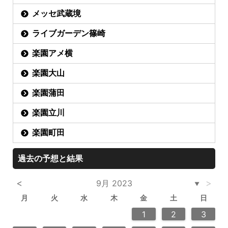
メッセ武蔵境
ライブガーデン篠崎
楽園アメ横
楽園大山
楽園蒲田
楽園立川
楽園町田
過去の予想と結果
<
>
9月 2023
▼
月
火
水
木
金
土
日
6
2
4
2
5
5
4
6
2
4
3
5
3
6
6
2
5
7
7
7
1
1
1
2
3