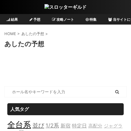
結果
予想
攻略ノート
特集
当サイトに
HOME
>
あしたの予想
>
あしたの予想
人気タグ
全台系
並び
1/2系
新宿
特定日
高配分
ジャグラ