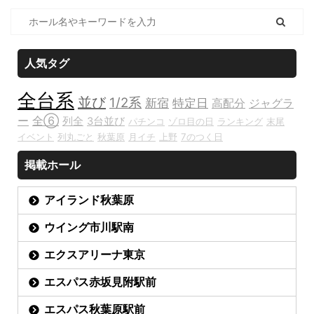
人気タグ
全台系
並び
1/2系
新宿
特定日
高配分
ジャグラ
ー
全⑥
列全
3台並び
パチンコ
ゾロ目の日
ランキング
末尾
イベント
列丸ごと
秋葉原
月イチ
上野
7のつく日
掲載ホール
アイランド秋葉原
ウイング市川駅南
エクスアリーナ東京
エスパス赤坂見附駅前
エスパス秋葉原駅前