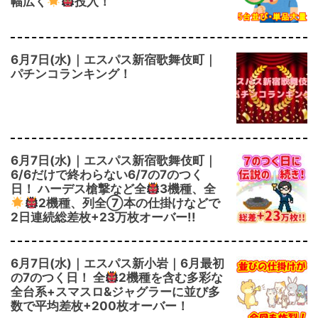
幅広く
投入！
6月7日(水)｜エスパス新宿歌舞伎町｜
パチンコランキング！
6月7日(水)｜エスパス新宿歌舞伎町｜
6/6だけで終わらない6/7の7のつく
日！ ハーデス槍撃など全
3機種、全
2機種、列全⑦本の仕掛けなどで
2日連続総差枚+23万枚オーバー!!
6月7日(水)｜エスパス新小岩｜6月最初
の7のつく日！ 全
2機種を含む多彩な
全台系+スマスロ&ジャグラーに並び多
数で平均差枚+200枚オーバー！