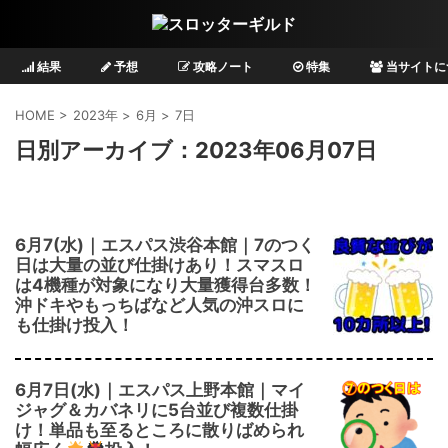
結果
予想
攻略ノート
特集
当サイトに
HOME
>
2023年
>
6月
>
7日
日別アーカイブ：2023年06月07日
6月7(水)｜エスパス渋谷本館｜7のつく
日は大量の並び仕掛けあり！スマスロ
は4機種が対象になり大量獲得台多数！
沖ドキやもっちばなど人気の沖スロに
も仕掛け投入！
6月7日(水)｜エスパス上野本館｜マイ
ジャグ＆カバネリに5台並び複数仕掛
け！単品も至るところに散りばめられ