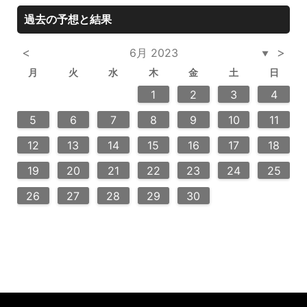
過去の予想と結果
<
>
6月 2023
▼
月
火
水
木
金
土
日
3
6
2
2
5
5
4
6
2
4
3
5
3
6
6
2
5
7
7
7
1
1
1
2
3
4
10
13
14
12
12
13
14
10
12
10
13
13
12
14
11
11
9
9
8
9
8
9
5
6
7
8
9
10
11
20
20
20
20
16
21
16
19
19
15
18
16
18
21
19
15
16
19
21
17
17
17
12
13
14
15
16
17
18
24
23
28
23
26
26
22
25
23
25
28
24
26
22
24
23
26
28
27
27
27
27
19
20
21
22
23
24
25
30
30
29
30
29
30
31
26
27
28
29
30