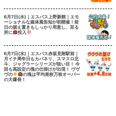
6月7日(水)｜エスパス上野新館｜エモ
ーショナルな媒体風告知が初開催！前
日の据え置きもしっかり用意し、至る
所に
投入
6月7日(水)｜エスパス赤坂見附駅前｜
月イチ周年日もカバネリ、スマスロ北
斗、ジャグラーシリーズが狙い目！ 今
回も高設定の塊の仕掛けが出現！ ヴヴ
ヴの
の塊は平均差枚万枚オーバー
の大爆発！