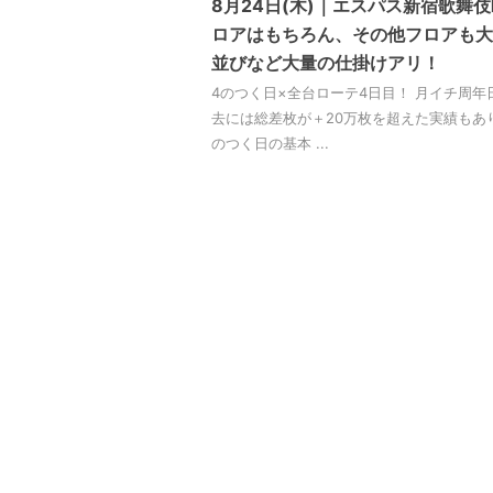
8月24日(木)｜エスパス新宿歌舞
ロアはもちろん、その他フロアも大
並びなど大量の仕掛けアリ！
4のつく日×全台ローテ4日目！ 月イチ周年
去には総差枚が＋20万枚を超えた実績もあ
のつく日の基本 ...