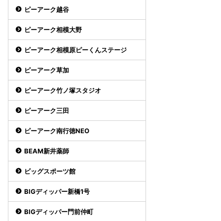
ピーアーク越谷
ピーアーク相模大野
ピーアーク相模原ピーくんステージ
ピーアーク草加
ピーアーク竹ノ塚スタジオ
ピーアーク三田
ピーアーク南行徳NEO
BEAM新井薬師
ビッグスポーツ館
BIGディッパー新橋1号
BIGディッパー門前仲町