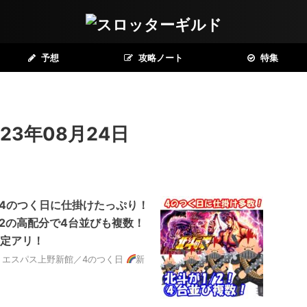
予想
攻略ノート
特集
23年08月24日
｜4のつく日に仕掛けたっぷり！
/2の高配分で4台並びも複数！
定アリ！
エスパス上野新館／4のつく日
新