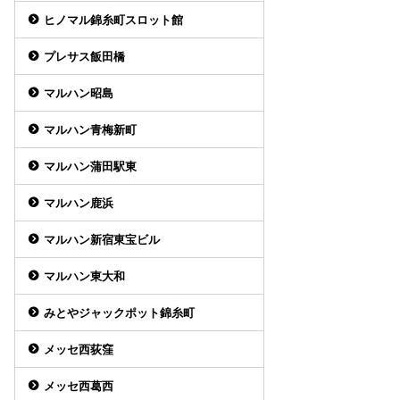
ヒノマル錦糸町スロット館
プレサス飯田橋
マルハン昭島
マルハン青梅新町
マルハン蒲田駅東
マルハン鹿浜
マルハン新宿東宝ビル
マルハン東大和
みとやジャックポット錦糸町
メッセ西荻窪
メッセ西葛西