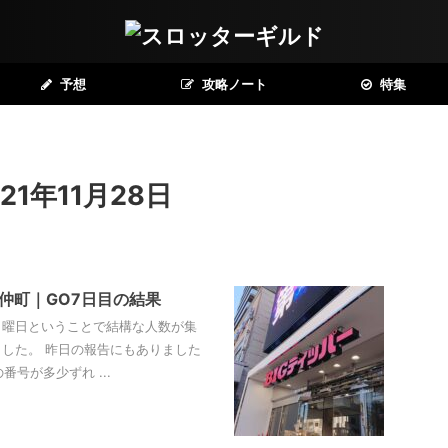
予想
攻略ノート
特集
1年11月28日
前仲町｜GO7日目の結果
日曜日ということで結構な人数が集
ました。 昨日の報告にもありました
号が多少ずれ ...