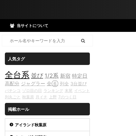
当サイトについて
人気タグ
全台系
並び
1/2系
新宿
特定日
高配分
ジャグラー
全⑥
列全
3台並び
パチンコ
ゾロ目の日
ランキング
末尾
イベント
列丸ごと
秋葉原
月イチ
上野
7のつく日
掲載ホール
アイランド秋葉原