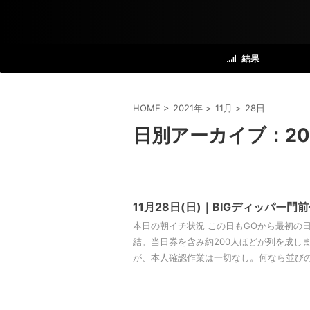
結果
HOME
>
2021年
>
11月
>
28日
日別アーカイブ：202
11月28日(日)｜BIGディッパー門
本日の朝イチ状況 この日もGOから最初の
結。当日券を含み約200人ほどが列を成し
が、本人確認作業は一切なし。何なら並びの番