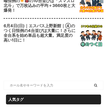
曜恒例の
の10台並びは「スマスロ
北斗」で万枚込みの平均＋3660枚と大
爆発！
6月4日(日)｜エスパス上野新館｜④の
つく日恒例の4台並びは大量に！さらに
全台系を始め単品も超大量。満足度の
高い1日に！
人気タグ