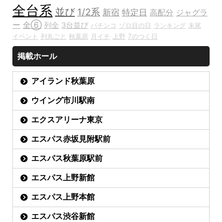
全台系
並び
1/2系
新宿
特定日
高配分
ジャグラ
ー
全⑥
列全
3台並び
パチンコ
ゾロ目の日
ランキング
末尾
イベント
列丸ごと
秋葉原
月イチ
上野
7のつく日
掲載ホール
アイランド秋葉原
ウイング市川駅南
エクスアリーナ東京
エスパス赤坂見附駅前
エスパス秋葉原駅前
エスパス上野新館
エスパス上野本館
エスパス渋谷新館