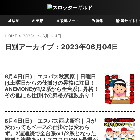
結果
予想
攻略ノート
特集
当サイトに
HOME
>
2023年
>
6月
>
4日
日別アーカイブ：2023年06月04日
6月4日(日)｜エスパス秋葉原｜日曜日
は土曜日からの仕掛けの昇格に注目！
ANEMONEが1/2系から全台系に昇格！
その他にも仕掛けの昇格が複数あり！
6月4日(日)｜エスパス西武新宿｜月が
変わってもベースの仕掛けは変わら
ず。2週連続で全台系or1/2系となった
機種も複数あり！スマスロや6.5号機が