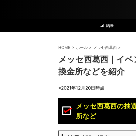
結果
HOME
>
ホール
>
メッセ西葛西
>
メッセ西葛西｜イベ
換金所などを紹介
※2021年12月20日時点
メッセ西葛西の抽
所など