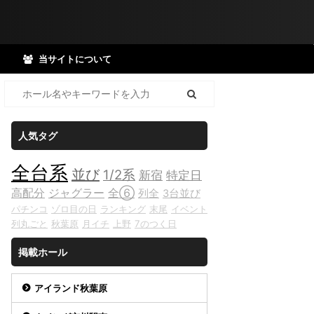
当サイトについて
人気タグ
全台系
並び
1/2系
新宿
特定日
高配分
ジャグラー
全⑥
列全
3台並び
パチンコ
ゾロ目の日
ランキング
末尾
イベント
列丸ごと
秋葉原
月イチ
上野
7のつく日
掲載ホール
アイランド秋葉原