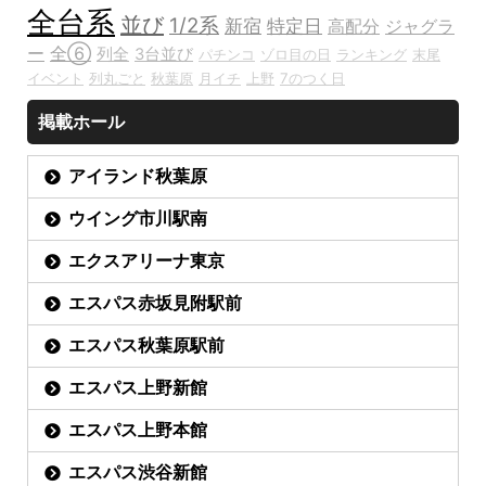
全台系
並び
1/2系
新宿
特定日
高配分
ジャグラ
ー
全⑥
列全
3台並び
パチンコ
ゾロ目の日
ランキング
末尾
イベント
列丸ごと
秋葉原
月イチ
上野
7のつく日
掲載ホール
アイランド秋葉原
ウイング市川駅南
エクスアリーナ東京
エスパス赤坂見附駅前
エスパス秋葉原駅前
エスパス上野新館
エスパス上野本館
エスパス渋谷新館