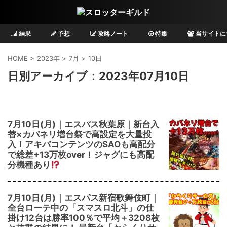
結果
予想
攻略ノート
特集
当サイトに
HOME
>
2023年
>
7月
>
10日
日別アーカイブ：2023年07月10日
7月10日(月)｜エスパス秋葉原｜新台入
替×カバネリ増台祭で高設定を大量投
入！アキバコンテンツのSAOも高配分
で総差+13万枚over！ジャグにも高配
分機種あり
7月10日(月)｜エスパス新宿歌舞伎町｜
全台ローテ中の「スマスロ北斗」の仕
掛け12台は勝率100％で平均＋3208枚