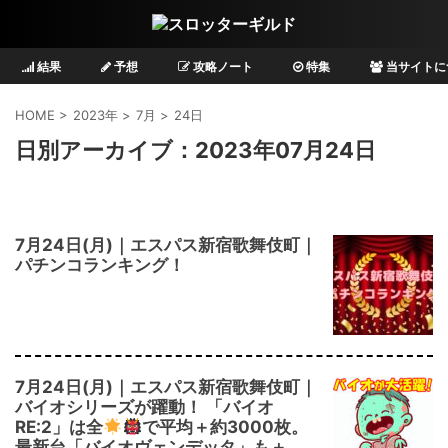
結果
予想
攻略ノート
特集
当サイトに
HOME
>
2023年
>
7月
>
24日
日別アーカイブ：2023年07月24日
7月24日(月)｜エスパス新宿歌舞伎町｜
パチンコランキング！
7月24日(月)｜エスパス新宿歌舞伎町｜
バイオシリーズが躍動！ 「バイオ
RE:2」は全
で平均＋約3000枚。
最新台「バイオヴェンデッタ」も＋