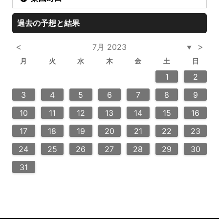
過去の予想と結果
<
>
7月 2023
▼
月
火
水
木
金
土
日
3
6
4
2
5
5
4
6
2
4
3
5
3
6
6
2
5
7
7
7
1
1
1
2
10
13
14
12
12
13
14
10
12
10
13
13
12
14
11
11
11
9
8
9
8
9
3
4
5
6
7
8
9
20
20
20
20
18
21
16
19
19
15
18
16
18
21
19
15
16
19
21
17
17
17
10
11
12
13
14
15
16
24
25
28
23
26
26
22
25
23
25
28
24
26
22
24
23
26
28
27
27
27
27
17
18
19
20
21
22
23
30
29
30
29
30
31
24
25
26
27
28
29
30
31