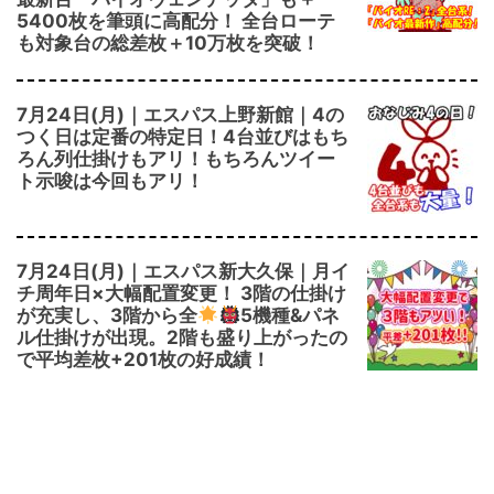
5400枚を筆頭に高配分！ 全台ローテ
も対象台の総差枚＋10万枚を突破！
7月24日(月)｜エスパス上野新館｜4の
つく日は定番の特定日！4台並びはもち
ろん列仕掛けもアリ！もちろんツイー
ト示唆は今回もアリ！
7月24日(月)｜エスパス新大久保｜月イ
チ周年日×大幅配置変更！ 3階の仕掛け
が充実し、3階から全
5機種&パネ
ル仕掛けが出現。2階も盛り上がったの
で平均差枚+201枚の好成績！