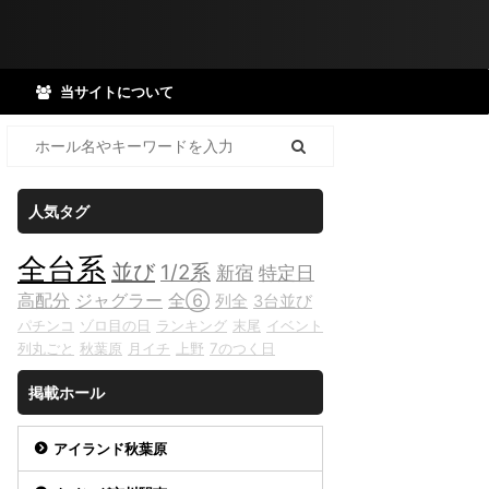
当サイトについて
人気タグ
全台系
並び
1/2系
新宿
特定日
高配分
ジャグラー
全⑥
列全
3台並び
パチンコ
ゾロ目の日
ランキング
末尾
イベント
列丸ごと
秋葉原
月イチ
上野
7のつく日
掲載ホール
アイランド秋葉原