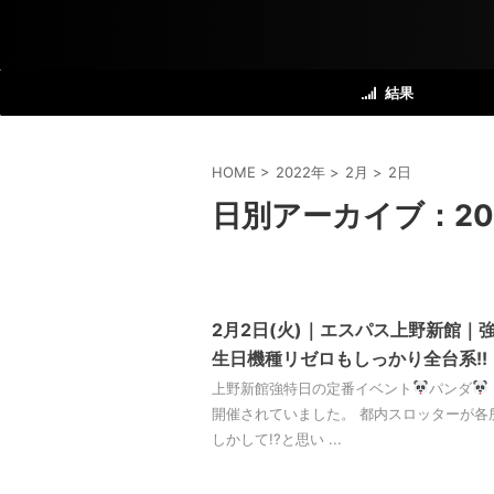
結果
HOME
>
2022年
>
2月
>
2日
日別アーカイブ：20
2月2日(火)｜エスパス上野新館｜
生日機種リゼロもしっかり全台系!!
上野新館強特日の定番イベント
パンダ
開催されていました。 都内スロッターが各
しかして!?と思い ...