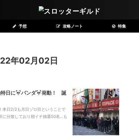
予想
攻略ノート
特集
22年02月02日
強特日に
パンダ
発動！ 誕
！本日2/2も月日ゾロ目ということで
所に分散しており朝イチ抽選50名…も