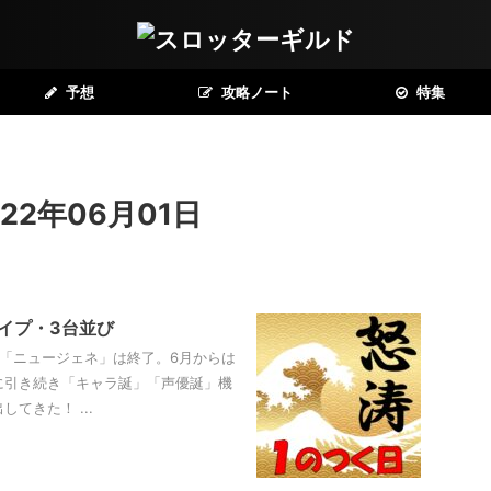
予想
攻略ノート
特集
2年06月01日
タイプ・3台並び
た「ニュージェネ」は終了。6月からは
に引き続き「キャラ誕」「声優誕」機
てきた！ ...