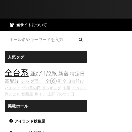
当サイトについて
人気タグ
全台系
並び
1/2系
新宿
特定日
高配分
ジャグラー
全⑥
列全
3台並び
パチンコ
ゾロ目の日
ランキング
末尾
イベント
列丸ごと
秋葉原
月イチ
上野
7のつく日
掲載ホール
アイランド秋葉原