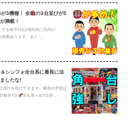
が3機種！ 全
の3台並びが5
が満載！
トする毎月1日は傾向的に店内の
が多数あります。また ...
絆＆シンフォ全台系に番長に法
ましたな!
い仕掛けを投げてきます。事前の予想は
/毎月1日
全台系＋αの仕掛 ...