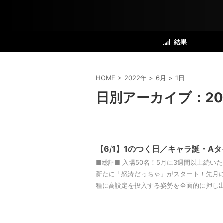
結果
HOME
>
2022年
>
6月
>
1日
日別アーカイブ：202
【6/1】1のつく日／キャラ誕・A
■総評■ 入場50名！5月に3週間以上続い
新たに「怒涛だっちゃ」がスタート！先月
種に高設定を投入する姿勢を全面的に押し出し