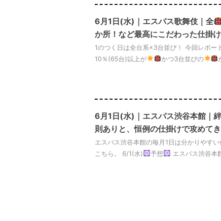
6月1日(水)｜エスパス歌舞伎｜全
か所！など最高にこだわった仕掛け
1のつく日は全台系×3台並び！ 今回レポー
10％(65台)以上が
かつ3台並びの
6月1日(水)｜エスパス渋谷本館｜
則ありと、恒例の仕掛けで攻めてき
エスパス渋谷本館の毎月1日は分かりやす
こちら。 6/1(水)
予想
エスパス渋谷本館