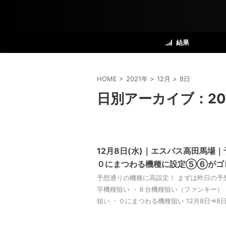
結果
HOME
>
2021年
>
12月
>
8日
日別アーカイブ：202
12月8日(水)｜エスパス高田馬場
０にまつわる機種に設定⑤⑥がゴ
予想通りの機種に高設定！ まずは昨日の予
字機種狙い ・８台機種狙い（ファンキー）
狙い ・０にまつわる機種狙い 12月8日⇒8日の