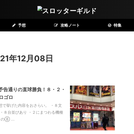
予想
攻略ノート
特集
1年12月08日
｜予告通りの直球勝負！８・２・
ロゴロ
想で挙げた内容をおさらい。 ・８文
 ・８台並びあり ・２にまつわる機種
⑧ ...