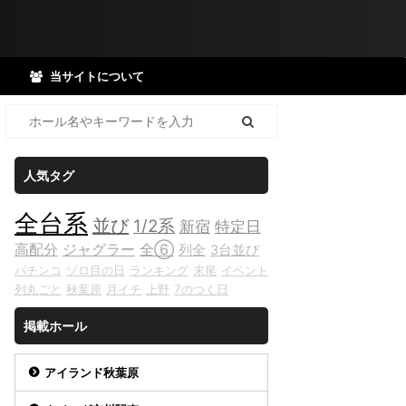
当サイトについて
人気タグ
全台系
並び
1/2系
新宿
特定日
高配分
ジャグラー
全⑥
列全
3台並び
パチンコ
ゾロ目の日
ランキング
末尾
イベント
列丸ごと
秋葉原
月イチ
上野
7のつく日
掲載ホール
アイランド秋葉原