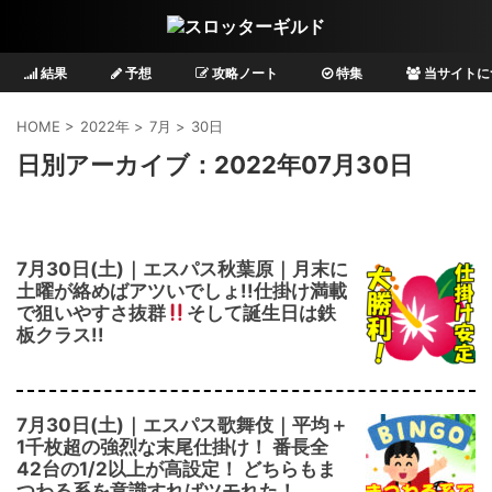
結果
予想
攻略ノート
特集
当サイトに
HOME
>
2022年
>
7月
>
30日
日別アーカイブ：2022年07月30日
7月30日(土)｜エスパス秋葉原｜月末に
土曜が絡めばアツいでしょ!!仕掛け満載
で狙いやすさ抜群
そして誕生日は鉄
板クラス!!
7月30日(土)｜エスパス歌舞伎｜平均＋
1千枚超の強烈な末尾仕掛け！ 番長全
42台の1/2以上が高設定！ どちらもま
つわる系を意識すればツモれた！