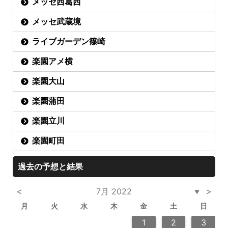
メッセ西葛西
メッセ武蔵境
ライブガーデン篠崎
楽園アメ横
楽園大山
楽園蒲田
楽園立川
楽園町田
過去の予想と結果
<
>
7月 2022
▼
月
火
水
木
金
土
日
3
6
2
4
2
5
5
4
6
2
4
5
3
6
6
2
5
7
7
7
1
1
1
2
3