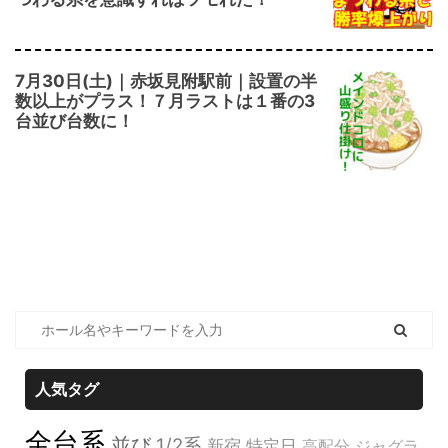
7月30日(土)｜赤坂見附駅前｜設置の半
数以上がプラス！７月ラストは１番の3
台並び台数に！
人気タグ
全台系
並び
1/2系
新宿
特定日
高配分
ジャグラ