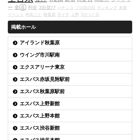
ー
全⑥
列全
3台並び
パチンコ
ゾロ目の日
ランキング
末尾
イベント
列丸ごと
秋葉原
月イチ
上野
7のつく日
掲載ホール
アイランド秋葉原
ウイング市川駅南
エクスアリーナ東京
エスパス赤坂見附駅前
エスパス秋葉原駅前
エスパス上野新館
エスパス上野本館
エスパス渋谷新館