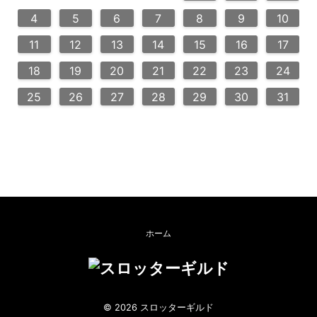
10
13
14
12
12
13
14
12
10
13
13
12
14
11
11
11
9
9
8
9
8
9
4
5
6
7
8
9
10
20
20
20
20
16
18
21
16
19
19
15
18
16
18
21
19
15
16
19
21
17
17
11
12
13
14
15
16
17
24
23
25
28
23
26
26
22
25
23
25
28
26
22
24
23
26
28
27
27
27
27
18
19
20
21
22
23
24
30
30
29
30
29
30
25
26
27
28
29
30
31
ホーム
© 2026 スロッターギルド