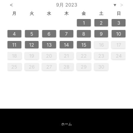
<
>
9月 2023
▼
月
火
水
木
金
土
日
6
2
4
2
5
5
4
6
2
4
3
5
3
6
6
2
5
7
7
7
1
1
1
2
3
13
14
12
12
13
14
10
12
10
13
13
12
14
11
11
11
9
9
8
9
8
9
4
5
6
7
8
9
10
20
20
20
20
16
18
21
16
19
19
15
18
16
18
21
19
15
16
19
21
17
17
11
12
13
14
15
16
17
23
25
28
23
26
26
22
25
23
25
28
24
26
22
24
23
26
28
27
27
27
27
18
19
20
21
22
23
24
30
30
29
30
29
30
31
25
26
27
28
29
30
ホーム