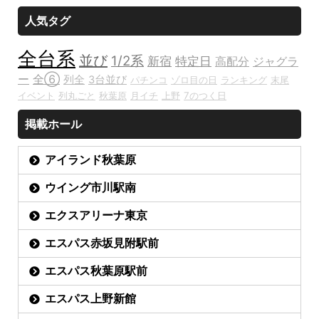
人気タグ
全台系
並び
1/2系
新宿
特定日
高配分
ジャグラ
ー
全⑥
列全
3台並び
パチンコ
ゾロ目の日
ランキング
末尾
イベント
列丸ごと
秋葉原
月イチ
上野
7のつく日
掲載ホール
アイランド秋葉原
ウイング市川駅南
エクスアリーナ東京
エスパス赤坂見附駅前
エスパス秋葉原駅前
エスパス上野新館