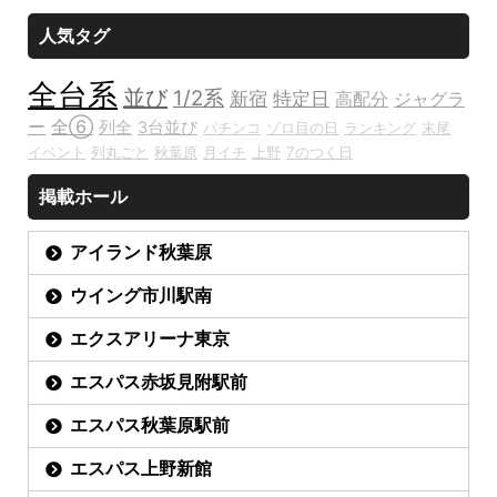
人気タグ
全台系
並び
1/2系
新宿
特定日
高配分
ジャグラ
ー
全⑥
列全
3台並び
パチンコ
ゾロ目の日
ランキング
末尾
イベント
列丸ごと
秋葉原
月イチ
上野
7のつく日
掲載ホール
アイランド秋葉原
ウイング市川駅南
エクスアリーナ東京
エスパス赤坂見附駅前
エスパス秋葉原駅前
エスパス上野新館