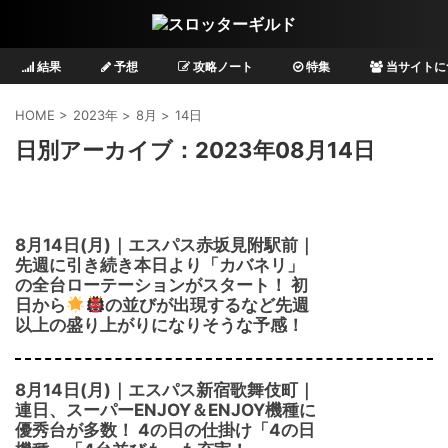
結果
予想
攻略ノート
特集
当サイトに
HOME
>
2023年
>
8月
>
14日
日別アーカイブ：2023年08月14日
8月14日(月)｜エスパス赤坂見附駅前｜
先週に引き続き本日より「カバネリ」
の全台ローテーションがスタート！ 初
日から
の並びが出現するなど先週
以上の盛り上がりになりそうな予感！
8月14日(月)｜エスパス新宿歌舞伎町｜
連日、スーパーENJOY＆ENJOY機種に
優秀台が多数！ 4の日の仕掛け「4の日