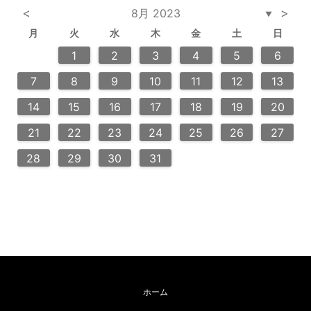
<
>
8月 2023
▼
月
火
水
木
金
土
日
3
2
4
2
5
5
4
6
2
4
3
5
3
6
6
2
5
7
7
7
1
1
1
2
3
4
5
6
10
14
12
12
13
14
10
12
10
13
13
12
14
11
11
11
9
9
8
9
8
9
7
8
9
10
11
12
13
20
20
20
16
18
21
16
19
19
15
18
16
18
21
19
15
16
19
21
17
17
17
14
15
16
17
18
19
20
24
23
25
28
23
26
26
22
25
23
25
28
24
26
22
24
23
26
28
27
27
27
21
22
23
24
25
26
27
30
30
29
30
29
30
31
28
29
30
31
ホーム