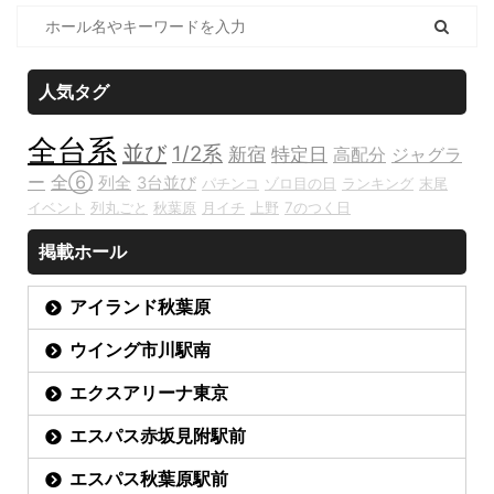
人気タグ
全台系
並び
1/2系
新宿
特定日
高配分
ジャグラ
ー
全⑥
列全
3台並び
パチンコ
ゾロ目の日
ランキング
末尾
イベント
列丸ごと
秋葉原
月イチ
上野
7のつく日
掲載ホール
アイランド秋葉原
ウイング市川駅南
エクスアリーナ東京
エスパス赤坂見附駅前
エスパス秋葉原駅前