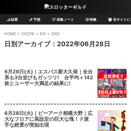
結果
予想
攻略ノート
特集
当サイトに
HOME
>
2022年
>
6月
>
28日
日別アーカイブ：2022年06月28日
6月28日(火)｜エスパス新大久保｜全台
系も3台並びもガッツリ! 台平均＋142
枚とユーザー大満足の結果に!
6月28日(火)｜ピーアーク相模大野｜広
大なフロアに高設定の巨大な塊！ド派
手な絶景が突如出現