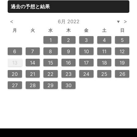
過去の予想と結果
<
>
6月 2022
▼
月
火
水
木
金
土
日
3
6
2
4
2
5
5
4
6
2
4
3
3
6
6
2
5
7
7
7
1
1
1
2
3
4
5
10
13
14
12
12
13
14
10
10
13
13
12
14
11
11
11
9
9
8
9
8
9
6
7
8
9
10
11
12
20
20
20
20
16
18
21
16
19
19
15
18
16
18
21
15
16
19
21
17
17
17
13
14
15
16
17
18
19
24
23
25
28
23
26
26
22
25
23
25
28
24
22
24
23
26
28
27
27
27
27
20
21
22
23
24
25
26
30
30
29
30
29
30
31
27
28
29
30