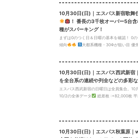
10月30日(日)｜エスパス新宿歌舞
！ 番長の3千枚オーバー5台
種がスパーキング！
まずは0のつく日＆日曜の基本を確認！ 0
傾向
大都系機種・30Φが狙い目 優先 
10月30日(日)｜エスパス西武新宿
を全台系の連続や列全などの多彩な
エスパス西武新宿の日曜日は全員集合。10
10/2の全体データ
総差枚 :+82,000枚 平
10月30日(日)｜エスパス秋葉原｜