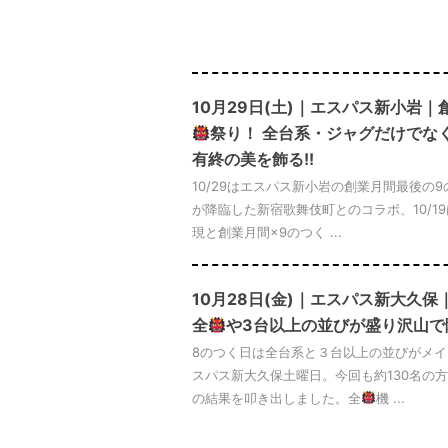
10月29日(土)｜エスパス新小岩
祭り！ 全台系・ジャグだけでな
有終の美を飾る!!
10/29はエスパス新小岩の創業月間最後の9
が降臨した新宿歌舞伎町とのコラボ、10/1
現と創業月間×9のつく ...
10月28日(金)｜エスパス新大久保
全
や3台以上の並びが盛り沢山で
8のつく日は全台系と３台以上の並びがメイン
スパス新大久保土曜日。今回も約130名の方
の結果を叩き出しました。全
機 ...