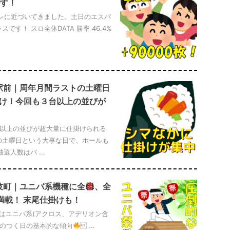
す！
ナーレに近づいてきました。土日のエスパ
す！ スロ全体DATA 勝率 46.4%
附駅前｜周年月間ラストの土曜日
掛け！今回も３台以上の並びが
台以上の並びが超大量に仕掛けられる
の土曜日という大事な日で、ホールも
人数はパ ...
舞伎町｜ユニバ系機種に全
、全
満載！ 末尾仕掛けも！
日はユニバ系(アクロス、アデリオン含
9のつく日の基本的な傾向
 ...