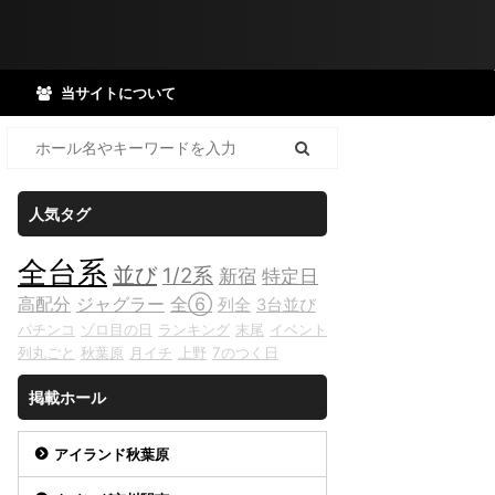
当サイトについて
人気タグ
全台系
並び
1/2系
新宿
特定日
高配分
ジャグラー
全⑥
列全
3台並び
パチンコ
ゾロ目の日
ランキング
末尾
イベント
列丸ごと
秋葉原
月イチ
上野
7のつく日
掲載ホール
アイランド秋葉原