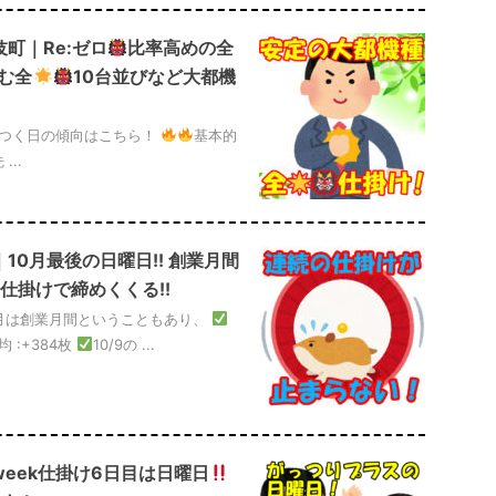
伎町｜Re:ゼロ
比率高めの全
含む全
10台並びなど大都機
のつく日の傾向はこちら！
基本的
...
｜10月最後の日曜日!! 創業月間
仕掛けで締めくくる!!
月は創業月間ということもあり、
均 :+384枚
10/9の ...
week仕掛け6日目は日曜日