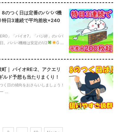
場｜8のつく日は定番のバババ機
特日3連続で平均差枚+240
長ZERO」「バイオ7」「バジ絆」のババ
日。バババ機種は安定の1/2
Ǵ ...
伎町｜ バイオRE:2、アクエリ
！ギルド予想も当たりまくり！
のつく日の傾向をおさらいしましょう！
 ...