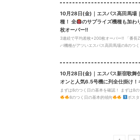
10月28日(金)｜エスパス高田馬
種！ 全
のサプライズ機種も加わり
枚オーバー!!
3連続で平均差枚+200枚オーバー!! 「番
バ機種がアツいエスパス高田馬場の8のつく
10月28日(金)｜エスパス新宿歌舞
オンと人気6.5号機に列全仕掛け
まずは8のつく日の基本を確認！ まずは8
8のつく日の基本的傾向
ポスター