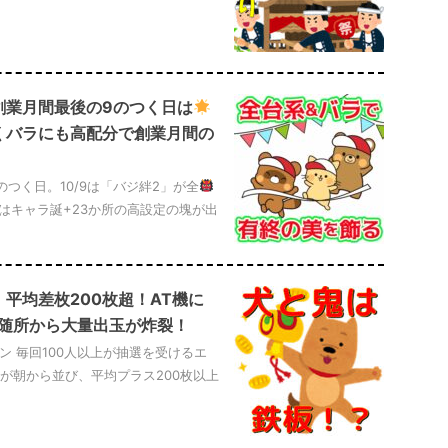
｜創業月間最後の9のつく日は
くバラにも高配分で創業月間の
のつく日。10/9は「バジ絆2」が全
9はキャラ誕+23か所の高設定の塊が出
｜平均差枚200枚超！AT機に
随所から大量出玉が炸裂！
 毎回100人以上が抽選を受けるエ
が朝から並び、平均プラス200枚以上