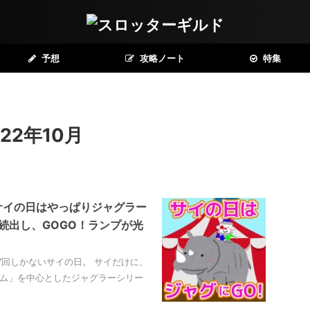
予想
攻略ノート
特集
22年10月
｜サイの日はやっぱりジャグラー
が続出し、GOGO！ランプが光
に7回しかないサイの日。 サイだけに、
イム」を中心としたジャグラーシリー