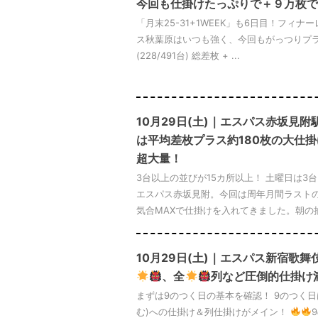
今回も仕掛けたっぷりで＋９万枚で
「月末25-31+1WEEK」も6日目！フィ
ス秋葉原はいつも強く、今回もがっつりプラスで
(228/491台) 総差枚 + ...
10月29日(土)｜エスパス赤坂見
は平均差枚プラス約180枚の大仕
超大量！
3台以上の並びが15カ所以上！ 土曜日は3
エスパス赤坂見附。今回は周年月間ラスト
気合MAXで仕掛けを入れてきました。朝の抽選
10月29日(土)｜エスパス新宿歌
、全
列など圧倒的仕掛け
まずは9のつく日の基本を確認！ 9のつく
む)への仕掛け＆列仕掛けがメイン！