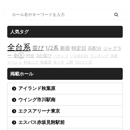
人気タグ
全台系
並び
1/2系
新宿
特定日
高配分
ジャグラ
ー
全⑥
列全
3台並び
パチンコ
ゾロ目の日
ランキング
末尾
イベント
列丸ごと
秋葉原
月イチ
上野
7のつく日
掲載ホール
アイランド秋葉原
ウイング市川駅南
エクスアリーナ東京
エスパス赤坂見附駅前