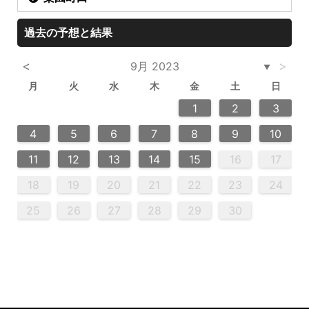
過去の予想と結果
<
>
9月 2023
▼
月
火
水
木
金
土
日
6
2
4
2
5
5
4
6
2
4
3
5
3
6
6
2
5
7
7
7
1
1
1
2
3
13
14
12
12
13
14
10
12
10
13
13
12
14
11
11
11
9
9
8
9
8
9
4
5
6
7
8
9
10
20
20
20
20
16
18
21
16
19
19
15
18
16
18
21
19
15
16
19
21
17
17
11
12
13
14
15
16
17
23
25
28
23
26
26
22
25
23
25
28
24
26
22
24
23
26
28
27
27
27
27
18
19
20
21
22
23
24
30
30
29
30
29
30
31
25
26
27
28
29
30