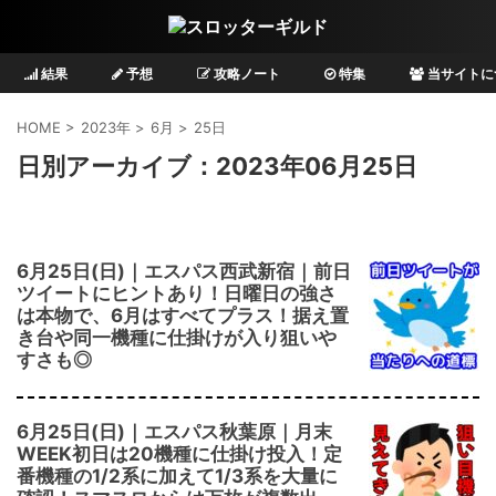
結果
予想
攻略ノート
特集
当サイトに
HOME
>
2023年
>
6月
>
25日
日別アーカイブ：2023年06月25日
6月25日(日)｜エスパス西武新宿｜前日
ツイートにヒントあり！日曜日の強さ
は本物で、6月はすべてプラス！据え置
き台や同一機種に仕掛けが入り狙いや
すさも◎
6月25日(日)｜エスパス秋葉原｜月末
WEEK初日は20機種に仕掛け投入！定
番機種の1/2系に加えて1/3系を大量に