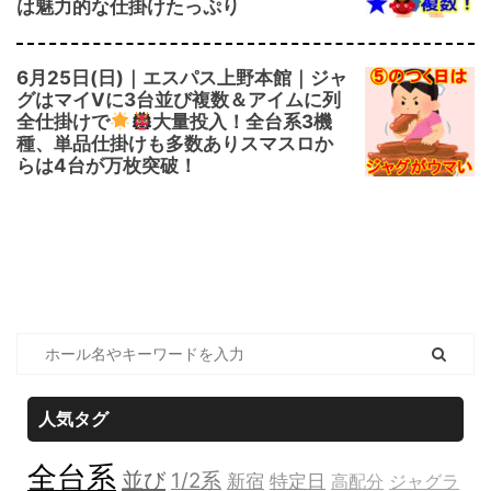
は魅力的な仕掛けたっぷり
6月25日(日)｜エスパス上野本館｜ジャ
グはマイVに3台並び複数＆アイムに列
全仕掛けで
大量投入！全台系3機
種、単品仕掛けも多数ありスマスロか
らは4台が万枚突破！
人気タグ
全台系
並び
1/2系
新宿
特定日
高配分
ジャグラ