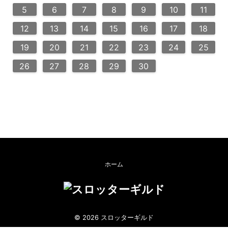
10
13
14
12
12
13
14
10
12
10
13
13
12
14
11
11
9
9
8
9
8
9
5
6
7
8
9
10
11
20
20
20
20
16
21
16
19
19
15
18
16
18
21
19
15
16
19
21
17
17
17
12
13
14
15
16
17
18
24
23
28
23
26
26
22
25
23
25
28
24
26
22
24
23
26
28
27
27
27
27
19
20
21
22
23
24
25
30
30
29
30
29
30
31
26
27
28
29
30
ホーム
© 2026 スロッターギルド