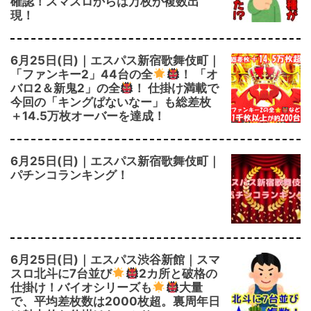
確認！スマスロからは万枚が複数出
現！
6月25日(日)｜エスパス新宿歌舞伎町｜
「ファンキー2」44台の全
！ 「オ
バロ2＆新鬼2」の全
！ 仕掛け満載で
今回の「キングぱないなー」も総差枚
＋14.5万枚オーバーを達成！
6月25日(日)｜エスパス新宿歌舞伎町｜
パチンコランキング！
6月25日(日)｜エスパス渋谷新館｜スマ
スロ北斗に7台並び
2カ所と破格の
仕掛け！バイオシリーズも
大量
で、平均差枚数は2000枚超。裏周年日