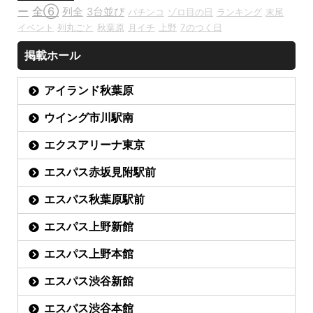
ー
全⑥
列全
3台並び
パチンコ
ゾロ目の日
ランキング
末尾
イベント
列丸ごと
秋葉原
月イチ
上野
7のつく日
掲載ホール
アイランド秋葉原
ウイング市川駅南
エクスアリーナ東京
エスパス赤坂見附駅前
エスパス秋葉原駅前
エスパス上野新館
エスパス上野本館
エスパス渋谷新館
エスパス渋谷本館