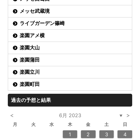
メッセ武蔵境
ライブガーデン篠崎
楽園アメ横
楽園大山
楽園蒲田
楽園立川
楽園町田
過去の予想と結果
<
>
6月 2023
▼
月
火
水
木
金
土
日
3
6
2
2
5
5
4
6
2
4
3
5
3
6
6
2
5
7
7
7
1
1
1
2
3
4