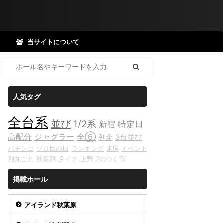
当サイトについて
人気タグ
全台系
並び
1/2系
新宿
特定日
高配分
ジャグラー
全⑥
列全
3台並び
パチンコ
ゾロ目の日
ランキング
末尾
イベント
列丸ごと
秋葉原
月イチ
上野
7のつく日
掲載ホール
アイランド秋葉原