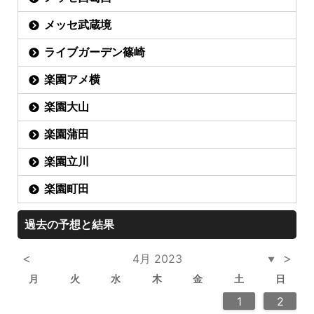
メッセ武蔵境
ライブガーデン篠崎
楽園アメ横
楽園大山
楽園蒲田
楽園立川
楽園町田
過去の予想と結果
<
>
4月 2023
▼
月
火
水
木
金
土
日
3
6
2
4
5
5
4
6
2
4
3
5
3
6
6
2
5
7
7
7
1
1
1
2