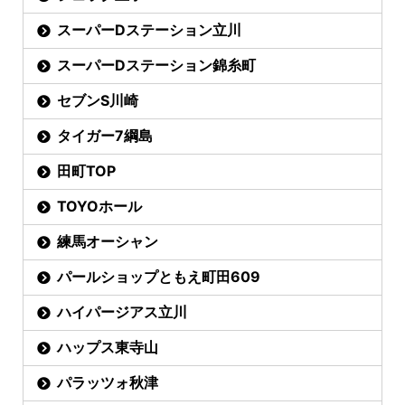
スーパーDステーション立川
スーパーDステーション錦糸町
セブンS川崎
タイガー7綱島
田町TOP
TOYOホール
練馬オーシャン
パールショップともえ町田609
ハイパージアス立川
ハップス東寺山
パラッツォ秋津