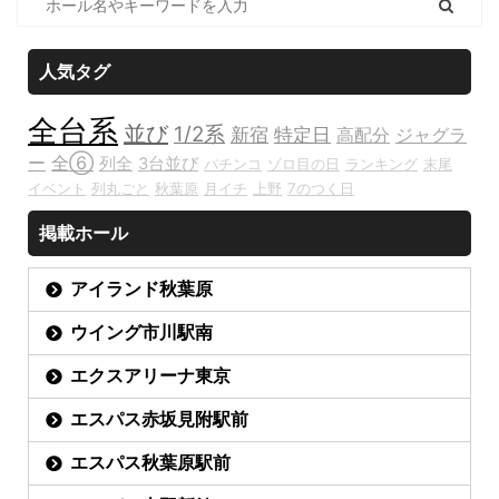
人気タグ
全台系
並び
1/2系
新宿
特定日
高配分
ジャグラ
ー
全⑥
列全
3台並び
パチンコ
ゾロ目の日
ランキング
末尾
イベント
列丸ごと
秋葉原
月イチ
上野
7のつく日
掲載ホール
アイランド秋葉原
ウイング市川駅南
エクスアリーナ東京
エスパス赤坂見附駅前
エスパス秋葉原駅前