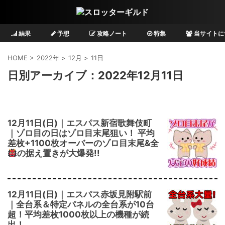
結果
予想
攻略ノート
特集
当サイトに
HOME
>
2022年
>
12月
>
11日
日別アーカイブ：2022年12月11日
12月11日(日)｜エスパス新宿歌舞伎町
｜ゾロ目の日はゾロ目末尾狙い！ 平均
差枚+1100枚オーバーのゾロ目末尾&全
の据え置きが大爆発!!
12月11日(日)｜エスパス赤坂見附駅前
｜全台系＆特定パネルの全台系が10台
超！平均差枚1000枚以上の機種が続
出！