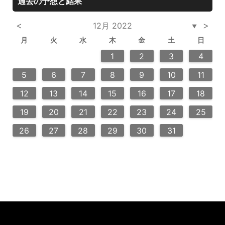
過去の予想と結果
<
>
12月 2022
▼
月
火
水
木
金
土
日
3
6
2
4
2
5
5
6
2
4
3
5
3
6
6
2
5
7
7
7
1
1
1
2
3
4
10
13
14
12
12
13
14
10
12
10
13
13
12
14
11
11
9
9
8
9
8
9
5
6
7
8
9
10
11
20
20
20
20
16
18
21
16
19
19
15
16
18
21
19
15
16
19
21
17
17
17
12
13
14
15
16
17
18
24
23
25
28
23
26
26
22
23
25
28
24
26
22
24
23
26
28
27
27
27
27
19
20
21
22
23
24
25
30
30
29
30
29
30
31
26
27
28
29
30
31