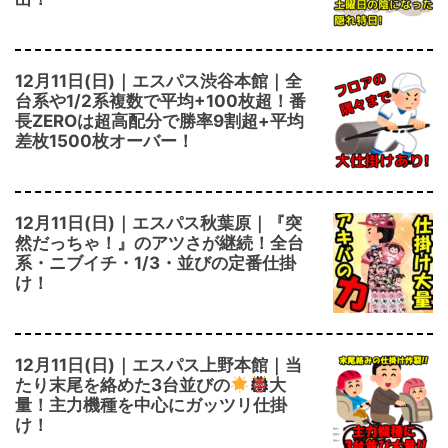
12月11日(日)｜エスパス渋谷本館｜全
台系や1/2系複数で平均+100枚超！番
長ZEROは超高配分で勝率9割超+平均
差枚1500枚オーバー！
12月11日(日)｜エスパス秋葉原｜『突
然だっちゃ！』のアツさが継続！全台
系・ニブイチ・1/3・並びの定番仕掛
け！
12月11日(日)｜エスパス上野本館｜当
たり末尾を絡めた3台並びの
大
量！主力機種を中心にガッツリ仕掛
け！