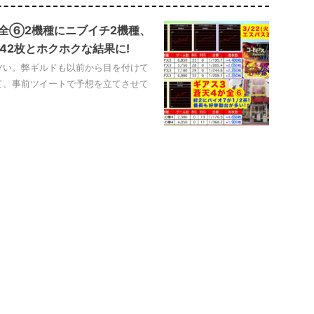
｜全⑥2機種にニブイチ2機種、
142枚とホクホクな結果に!
ツい。弊ギルドも以前から目を付けて
て、事前ツイートで予想を立てさせて