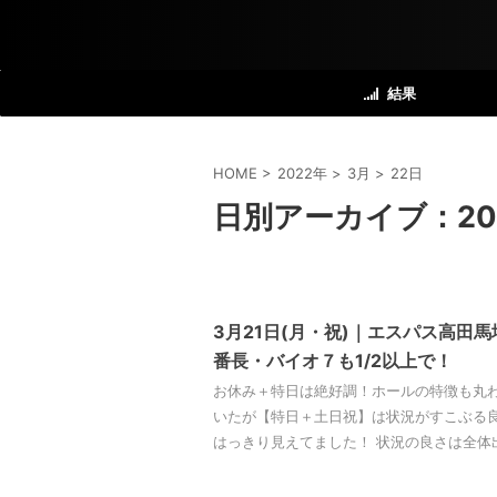
結果
HOME
>
2022年
>
3月
>
22日
日別アーカイブ：202
3月21日(月・祝)｜エスパス高田
番長・バイオ７も1/2以上で！
お休み＋特日は絶好調！ホールの特徴も丸わ
いたが【特日＋土日祝】は状況がすこぶる
はっきり見えてました！ 状況の良さは全体出玉