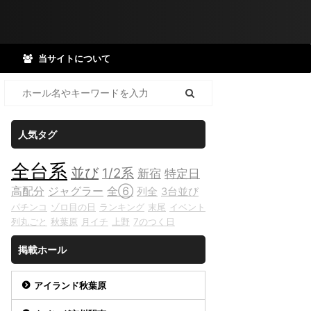
当サイトについて
人気タグ
全台系
並び
1/2系
新宿
特定日
高配分
ジャグラー
全⑥
列全
3台並び
パチンコ
ゾロ目の日
ランキング
末尾
イベント
列丸ごと
秋葉原
月イチ
上野
7のつく日
掲載ホール
アイランド秋葉原