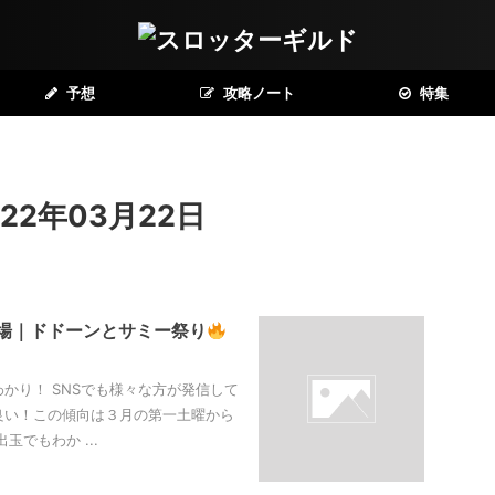
予想
攻略ノート
特集
2年03月22日
馬場｜ドドーンとサミー祭り
かり！ SNSでも様々な方が発信して
良い！この傾向は３月の第一土曜から
でもわか ...