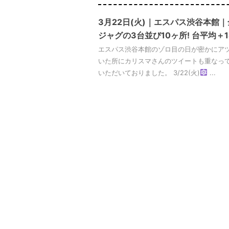
3月22日(火)｜エスパス渋谷本館
ジャグの3台並び10ヶ所! 台平均＋
エスパス渋谷本館のゾロ目の日が密かにア
いた所にカリスマさんのツイートも重なっ
いただいておりました。 3/22(火)
...