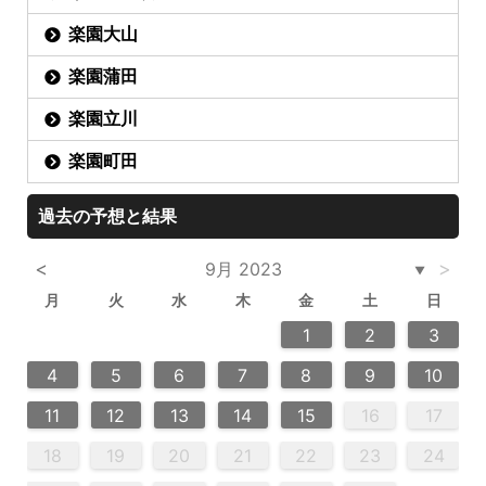
楽園大山
楽園蒲田
楽園立川
楽園町田
過去の予想と結果
<
>
9月 2023
▼
月
火
水
木
金
土
日
6
2
4
2
5
5
4
6
2
4
3
5
3
6
6
2
5
7
7
7
1
1
1
2
3
13
14
12
12
13
14
10
12
10
13
13
12
14
11
11
11
9
9
8
9
8
9
4
5
6
7
8
9
10
20
20
20
20
16
18
21
16
19
19
15
18
16
18
21
19
15
16
19
21
17
17
11
12
13
14
15
16
17
23
25
28
23
26
26
22
25
23
25
28
24
26
22
24
23
26
28
27
27
27
27
18
19
20
21
22
23
24