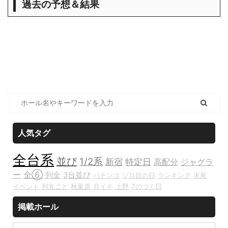
過去の予想＆結果
人気タグ
全台系
並び
1/2系
新宿
特定日
高配分
ジャグラ
ー
全⑥
列全
3台並び
パチンコ
ゾロ目の日
ランキング
末尾
イベント
列丸ごと
秋葉原
月イチ
上野
7のつく日
掲載ホール