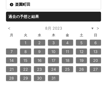
楽園町田
過去の予想と結果
<
>
8月 2023
▼
月
火
水
木
金
土
日
3
2
4
2
5
5
4
6
2
4
3
5
3
6
6
2
5
7
7
7
1
1
1
2
3
4
5
6
10
14
12
12
13
14
10
12
10
13
13
12
14
11
11
11
9
9
8
9
8
9
7
8
9
10
11
12
13
20
20
20
16
18
21
16
19
19
15
18
16
18
21
19
15
16
19
21
17
17
17
14
15
16
17
18
19
20
24
23
25
28
23
26
26
22
25
23
25
28
24
26
22
24
23
26
28
27
27
27
21
22
23
24
25
26
27
30
30
29
30
29
30
31
28
29
30
31