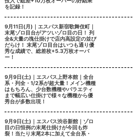
投入で総差+10万枚オーバーの好結果
を記録！
9月11日(月)｜エスパス新宿歌舞伎町｜
末尾ゾロ目台がアツいゾロ目の日！ 列
全&大量の塊仕掛けで店内高設定の並び
だらけ！ 末尾ゾロ目台はいつも通り優
秀な成績で、総差枚+5.3万枚オーバ
ー！
9月9日(土)｜エスパス上野本館｜全台
系・列全・1/2系が超大量！メイン機種
はもちろん、少台数機種やバラエティ
まで幅広い仕掛けで様々な機種から優
秀台が多数出現！
9月9日(土)｜エスパス渋谷新館｜ゾロ
目の日恒例の末尾仕掛けが今回も炸
裂！当たり末尾2本に加えて全台系・