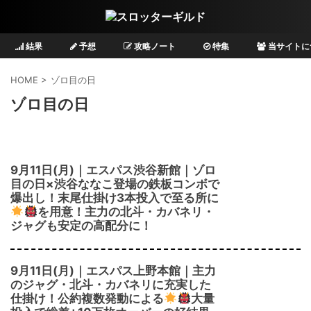
結果
予想
攻略ノート
特集
当サイトに
HOME
>
ゾロ目の日
ゾロ目の日
9月11日(月)｜エスパス渋谷新館｜ゾロ
目の日×渋谷ななこ登場の鉄板コンボで
爆出し！末尾仕掛け3本投入で至る所に
を用意！主力の北斗・カバネリ・
ジャグも安定の高配分に！
9月11日(月)｜エスパス上野本館｜主力
のジャグ・北斗・カバネリに充実した
仕掛け！公約複数発動による
大量