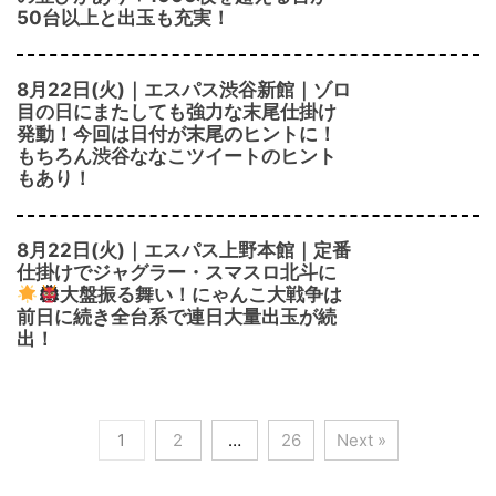
50台以上と出玉も充実！
8月22日(火)｜エスパス渋谷新館｜ゾロ
目の日にまたしても強力な末尾仕掛け
発動！今回は日付が末尾のヒントに！
もちろん渋谷ななこツイートのヒント
もあり！
8月22日(火)｜エスパス上野本館｜定番
仕掛けでジャグラー・スマスロ北斗に
大盤振る舞い！にゃんこ大戦争は
前日に続き全台系で連日大量出玉が続
出！
1
2
…
26
Next »