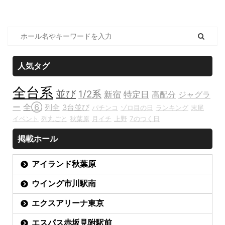
人気タグ
全台系
並び
1/2系
新宿
特定日
高配分
ジャグラ
ー
全⑥
列全
3台並び
パチンコ
ゾロ目の日
ランキング
末尾
イベント
列丸ごと
秋葉原
月イチ
上野
7のつく日
掲載ホール
アイランド秋葉原
ウイング市川駅南
エクスアリーナ東京
エスパス赤坂見附駅前