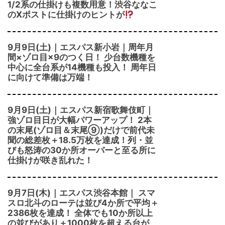
1/2系の仕掛けも複数用意！渋谷ななこ
のXポストに仕掛けのヒントが
9月9日(土)｜エスパス新小岩｜周年月
間×ゾロ目×9のつく日！ 少台数機種を
中心に全台系が14機種も投入！ 周年日
に向けて準備は万端！
9月9日(土)｜エスパス新宿歌舞伎町｜
強ゾロ目日が大幅パワーアップ！ 2本
の末尾(ゾロ目＆末尾⑨)だけで前代未
聞の総差枚＋18.5万枚を達成！列・並
びも怒涛の30か所オーバーと至る所に
仕掛けが咲き乱れた！
9月7日(木)｜エスパス渋谷本館｜ スマ
スロ北斗のローテは並び4か所で平均＋
2386枚を達成！ 全体でも10か所以上
の並びがあり＋1000枚を超える台が